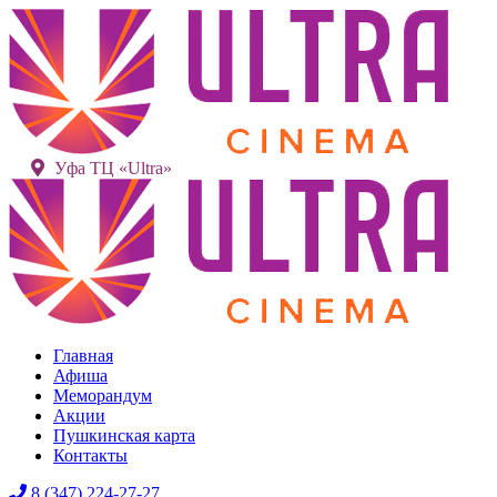
Уфа ТЦ «Ultra»
Главная
Афиша
Меморандум
Акции
Пушкинская карта
Контакты
8 (347) 224-27-27