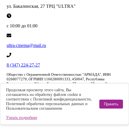
ул. Бакалинская, 27 ТРЦ "ULTRA"
с 10:00 до 01:00
ultra-cinema@mail.ru
8 (347) 224-27-27
Общество с Ограниченной Ответственностью "АРМАДА", ИНН
0268077279, ОГРНИП 1160280091333, 450047, Республика
Башкортостан, г. Уфа, ул Бакалинская, д. 27, помещ. 50, этаж 3
Продолжая просмотр этого сайта, Вы
Описание процесса оплаты
соглашаетесь на обработку файлов cookie в
Политика конфиденциальности
соответствии с Политикой конфиденциальности,
Политикой обработки персональных данных и
Принять
Политика обработки персональных данных
Пользовательским соглашением.
Согласие на обработку персональных данных с помощью сервиса
Узнать подробнее
«Яндекс.Метрика»
Пользовательское соглашение