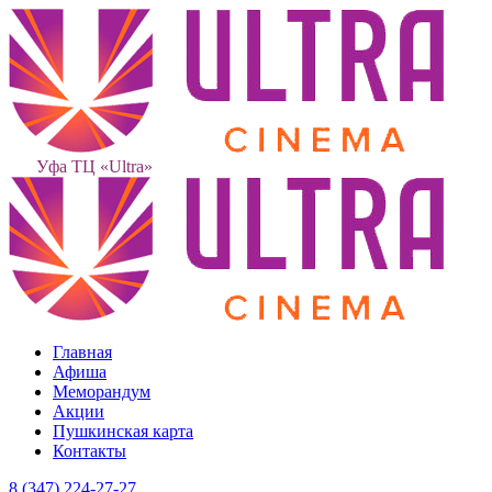
Уфа ТЦ «Ultra»
Главная
Афиша
Меморандум
Акции
Пушкинская карта
Контакты
8 (347) 224-27-27