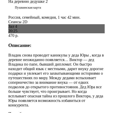
На деревню дедушке 2
Пушкинская карта
Россия, семейный, комедия, 1 час 42 мин.
Сеансы 2D
Зал 4
20:25
470 р.
Описание:
Владик снова проводит каникулы у деда Юры , когда в
деревне неожиданно появляется… Виктор — дед
Владика по папе, бывший дипломат. Он быстро
находит общий язык с местными, дарит внуку дорогие
подарки и увлекает его захватывающими историями о
путешествиях по миру. Между дедами вспыхивает
соперничество за внимание внука — от едких
подколов до открытого противостояния. Дед Юра все
больше чувствует, что проигрывает. Но когда
всплывает опасная тайна из прошлого Виктора, у деда
Юры появляется возможность избавиться от
конкурента.