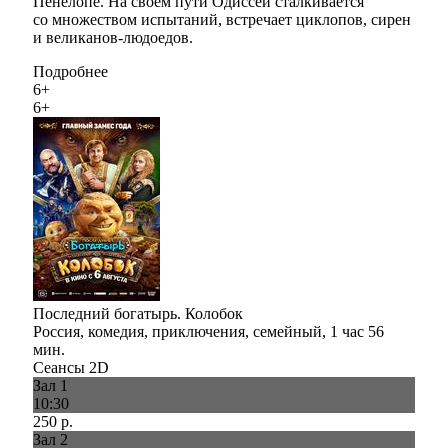
Пенелопе. На своём пути Одиссей сталкивается
со множеством испытаний, встречает циклопов, сирен
и великанов-людоедов. ​​
Подробнее
6+
6+
Последний богатырь. Колобок
Россия, комедия, приключения, семейный, 1 час 56
мин.
Сеансы 2D
Зал 1
10:30
250 р.
Зал 2