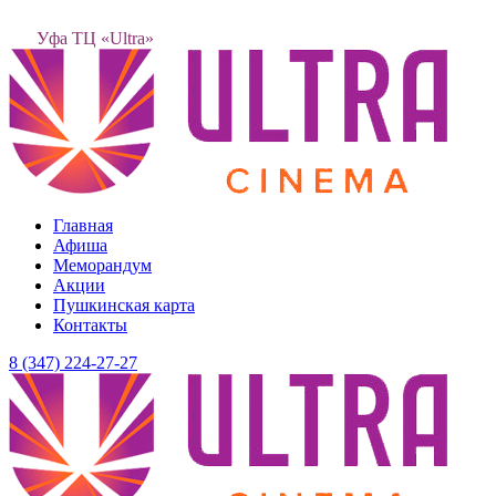
Уфа ТЦ «Ultra»
Главная
Афиша
Меморандум
Акции
Пушкинская карта
Контакты
8 (347) 224-27-27