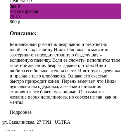
Сеансы 2D
Зал 9
мягкие кресла
23:15
600 р.
Описание:
Безнадежный романтик Беар давно и безответно
влюблен в красавицу Ники. Однажды в магазине
эзотерики он находит странную безделушку –
волшебную палочку. Если ее сломать, исполнится твое
заветное желание. Беар загадывает, чтобы Ники
любила его больше всех на свете. И вот чудо - девушка
и правда в него влюбляется. Однако его счастью
быстро привходит конец. Парень замечает, что Ники
буквально им одержима, а ее знаки внимания
становятся все более пугающими. Оказывается,
желание парня исполнилось, но совсем не так, как он
мечтал.
Подробнее
ул. Бакалинская, 27 ТРЦ "ULTRA"