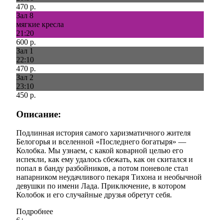
470 р.
Зал 8
мягкие кресла
21:20
600 р.
Зал 1
22:10
470 р.
Зал 2
23:10
450 р.
Описание:
Подлинная история самого харизматичного жителя
Белогорья и вселенной «Последнего богатыря» —
Колобка. Мы узнаем, с какой коварной целью его
испекли, как ему удалось сбежать, как он скитался и
попал в банду разбойников, а потом поневоле стал
напарником неудачливого пекаря Тихона и необычной
девушки по имени Лада. Приключение, в котором
Колобок и его случайные друзья обретут себя.
Подробнее